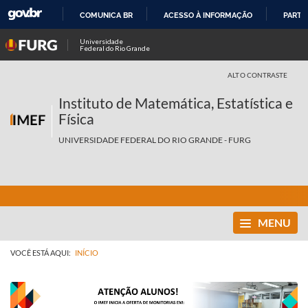
COMUNICA BR
ACESSO À INFORMAÇÃO
PARTI
IR
Universidade
Federal do Rio Grande
PARA
O
ALTO CONTRASTE
CONTEÚDO
Instituto de Matemática, Estatística e
Física
UNIVERSIDADE FEDERAL DO RIO GRANDE - FURG
MENU
VOCÊ ESTÁ AQUI:
INÍCIO